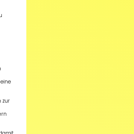
u
n
deine
 zur
ern
 damit