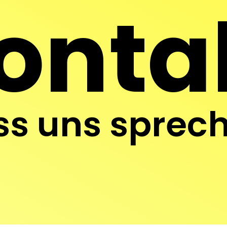
onta
ss uns sprec