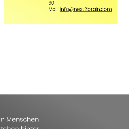
30
Mail:
info@next2brain.com
ern Menschen
stehen hinter