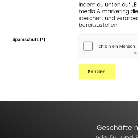
Indem du unten auf „Ei
media & marketing d
speichert und verarbei
bereitzustellen.
Spamschutz
(*)
Senden
Geschäfte m
wie Du und i