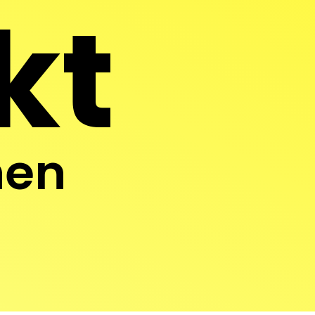
kt
hen