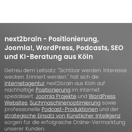
next2brain - Positionierung,
Joomla!, WordPress, Podcasts, SEO
und KI-Beratung aus Köln
Getreu dem Leitsatz: "Sichtbar werden. Interesse
wecken. Erinnert werden." hat sich die
Internetagentur
next2brain aus Köln auf
nachhaltige
Positionierung
im Internet
spezialisiert.
Joomla Projekte
und
WordPress
Websites
,
Suchmaschinenoptimierung
sowie
professionelle
Podcast-Produktionen
und der
strategische Einsatz von Künstlicher Intelligenz
sorgen für die erfolgreiche Online-Vermarktung
unserer Kunden.