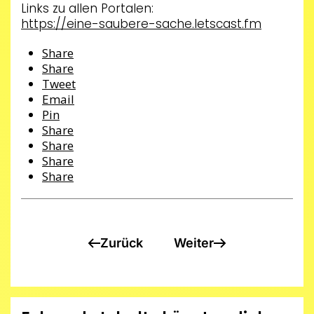
Links zu allen Portalen:
https://eine-saubere-sache.letscast.fm
Share
Share
Tweet
Email
Pin
Share
Share
Share
Share
Zurück
Weiter