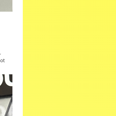
r
bot