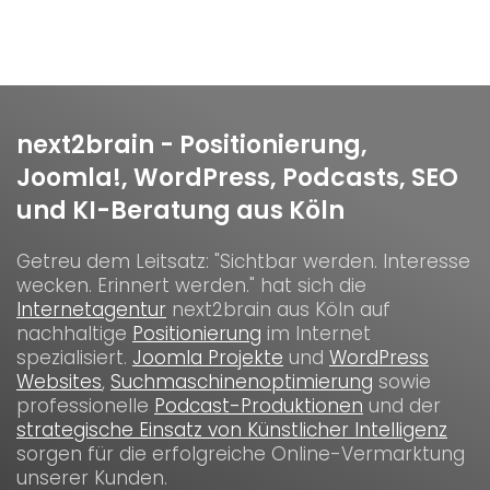
next2brain - Positionierung,
Joomla!, WordPress, Podcasts, SEO
und KI-Beratung aus Köln
Getreu dem Leitsatz: "Sichtbar werden. Interesse
wecken. Erinnert werden." hat sich die
Internetagentur
next2brain aus Köln auf
nachhaltige
Positionierung
im Internet
spezialisiert.
Joomla Projekte
und
WordPress
Websites
,
Suchmaschinenoptimierung
sowie
professionelle
Podcast-Produktionen
und der
strategische Einsatz von Künstlicher Intelligenz
sorgen für die erfolgreiche Online-Vermarktung
unserer Kunden.