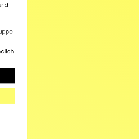
 und
ruppe
ndlich