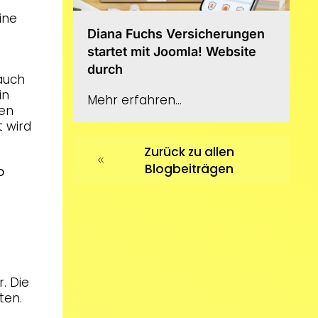
ine
Diana Fuchs Versicherungen
startet mit Joomla! Website
durch
auch
in
Mehr erfahren...
len
 wird
Zurück zu allen
Blogbeiträgen
o
. Die
ten.