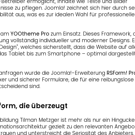
Betreiber ermöglicht, Inhalte wie Texte und Bilder
sse zu pflegen. Joomla! zeichnet sich hier durch se
bilität aus, was es zur idealen Wahl für professionelle
 kam
YOOtheme Pro
zum Einsatz. Dieses Framework, 
ung vollständig individueller und moderner Designs. E
esign", welches sicherstellt, dass die Website auf al
s Tablet bis zum Smartphone – optimal dargestellt
anfragen wurde die Joomla!-Erweiterung
RSForm! Pr
exer und sicherer Formulare, die für eine reibungslose
scheidend sind.
tform, die überzeugt
bildung Tilman Metzger ist mehr als nur ein Hingucker
rmationsarchitektur gezielt zu den relevanten Angebo
rauen und unterstreicht die Seriosität des Anbieters.