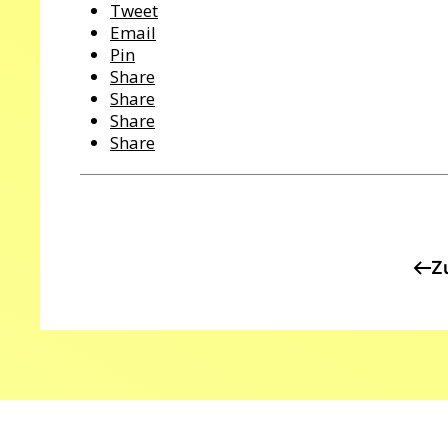
Tweet
Email
Pin
Share
Share
Share
Share
Z