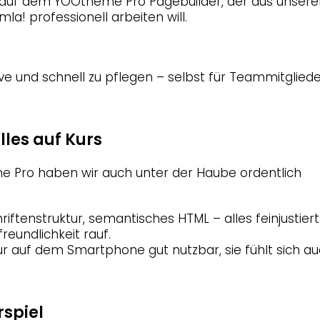
t auf dem YOOtheme Pro Pagebuilder, der aus unsere
la! professionell arbeiten will.
sive und schnell zu pflegen – selbst für Teammitglied
lles auf Kurs
 Pro haben wir auch unter der Haube ordentlich
tenstruktur, semantisches HTML – alles feinjustiert
reundlichkeit rauf.
t nur auf dem Smartphone gut nutzbar, sie fühlt sich a
rspiel